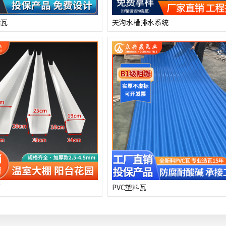
脂瓦
天沟水槽排水系统
槽
PVC塑料瓦