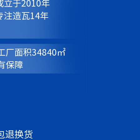
成立于2010年
专注造瓦14年
工厂面积34840㎡
有保障
包退换货